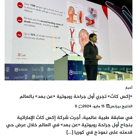
أخبار
«إكس كاث» تجري أول جراحة روبوتية «عن بعد» بالعالم
الخليج بيزنس
15 مايو، 2024
0
في سابقة طبية عالمية، أجرت شركة إكس كاث الإماراتية
بنجاح أول جراحة روبوتية «عن بعد» في العالم خلال عرض حي
قدمته على نموذج في كوريا […]