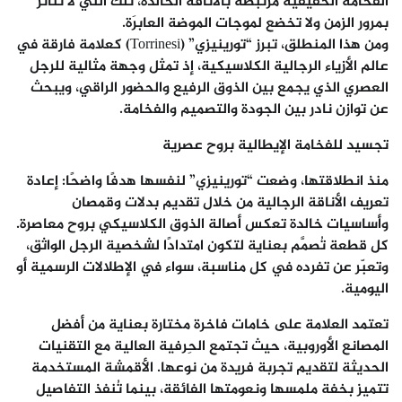
الفخامة الحقيقية مرتبطة بالأناقة الخالدة، تلك التي لا تتأثر
بمرور الزمن ولا تخضع لموجات الموضة العابرَة.
ومن هذا المنطلق، تبرز “تورينيزي” (Torrinesi) كعلامة فارقة في
عالم الأزياء الرجالية الكلاسيكية، إذ تمثل وجهة مثالية للرجل
العصري الذي يجمع بين الذوق الرفيع والحضور الراقي، ويبحث
عن توازن نادر بين الجودة والتصميم والفخامة.
تجسيد للفخامة الإيطالية بروح عصرية
منذ انطلاقتها، وضعت “تورينيزي” لنفسها هدفًا واضحًا: إعادة
تعريف الأناقة الرجالية من خلال تقديم بدلات وقمصان
وأساسيات خالدة تعكس أصالة الذوق الكلاسيكي بروح معاصرة.
كل قطعة تُصمَّم بعناية لتكون امتدادًا لشخصية الرجل الواثق،
وتعبّر عن تفرده في كل مناسبة، سواء في الإطلالات الرسمية أو
اليومية.
تعتمد العلامة على خامات فاخرة مختارة بعناية من أفضل
المصانع الأوروبية، حيث تجتمع الحِرفية العالية مع التقنيات
الحديثة لتقديم تجربة فريدة من نوعها. الأقمشة المستخدمة
تتميز بخفة ملمسها ونعومتها الفائقة، بينما تُنفذ التفاصيل