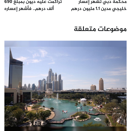
محكمة دبي تشهر إعسار
تراكمت عليه ديون بمبلغ 690
خليجي مدين 1.1 مليون درهم
ألف درهم.. فأشهر إعساره
موضوعات متعلقة