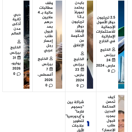
بايدن
وقف
يعتمد
مطالبات
تمويلاً
مالية بـ 4
دبي
بـ1.2
ملايين
2.5 تريليون
ثانية
تريليون
درهم
دولار الأصول
أذكى
دولار
بعد
الإجمالية
مدن
لإنقاذ
قبول
للاستثمارات
العالم
الحكومة
طلب
الإماراتية
من
إعسار
في الخارج
الإغلاق
رجل
الخليج
الخليج
عربي
بيزنس
بيزنس
31
الخليج
الخليج
24
يوليو،
بيزنس
بيزنس
مارس، 2024
2026
7
23
0
0
أغسطس،
مارس،
2026
2024
0
0
كيف
تُحصن
شراكة بين
المحكمة
“جمجوم
المدين
فارما”
بمجرد
و”إيدورسيا”
قبول
لتطوير
طلب
علاجات
الإعسار؟
الأرق