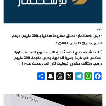
أخبار
«دبي للاستثمار» تطلق مشروعاً سكنياً بـ300 مليون درهم
الخليج بيزنس
25 مارس، 2024
0
أعلنت شركة دبي للاستثمار إطلاق مشروع «فيوليت تاور»
السكني في قرية جميرا الدائرية بدبي، بقيمة 300 مليون
درهم. ويتألف مشروع فيوليت تاور الذي عملت على […]
Snapchat
Share
Threads
Telegram
WhatsApp
X
Facebook