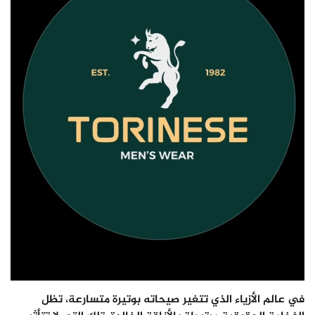
في عالم الأزياء الذي تتغير صيحاته بوتيرة متسارعة، تظل