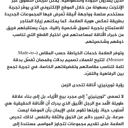
الذين يقدّرون الجودة والخصوصية. يمكن للزبائن التسوّق عبر
الإنترنت بسهولة من خلال الموقع الإلكتروني الذي يوفّر تجربة
مستخدم سلسة وواجهة أنيقة تُعرض فيها المجموعات الجديدة
بطريقة تعكس هوية العلامة. كما يمكنهم زيارة المتاجر
للاستمتاع بتجربة تسوق شخصية راقية، حيث يستقبلهم فريق
من خبراء الأناقة لمساعدتهم في اختيار القطع التي تناسب
ذوقهم وشخصيتهم.
وتوفر العلامة خدمات الخياطة حسب المقاس (Made-to-
Measure)، لتتيح للعملاء تصميم بدلات وقمصان تُفصَّل بدقة
تامة لتناسب مقاساتهم وتفضيلاتهم الخاصة، في تجربة تجمع
بين الرفاهية والتفرّد.
رؤية تورينيزي: أناقة تتحدى الزمن
لا تسعى “تورينيزي” إلى مجرد بيع الأزياء، بل إلى بناء علاقة
طويلة الأمد مع الرجل الأنيق الذي يدرك أن الأناقة الحقيقية هي
أسلوب حياة. رؤيتها تقوم على الإيمان بأن الموضة ليست
صرعة، بل تعبير دائم عن الذوق والثقة بالنفس. لذلك، تحرص
العلامة على تقديم مجموعات تتجاوز المواسم، مستندة إلى