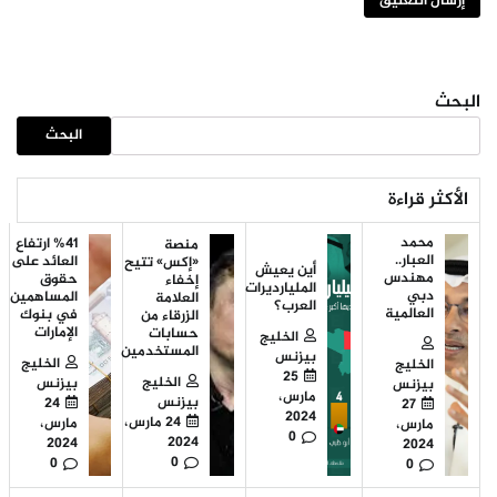
البحث
البحث
الأكثر قراءة
محمد
%41 ارتفاع
منصة
العبار..
العائد على
«إكس» تتيح
أين يعيش
مهندس
حقوق
إخفاء
المليارديرات
دبي
المساهمين
العلامة
العرب؟
العالمية
في بنوك
الزرقاء من
الإمارات
حسابات
الخليج
المستخدمين
بيزنس
الخليج
الخليج
25
الخليج
بيزنس
بيزنس
مارس،
بيزنس
24
27
2024
24 مارس،
مارس،
مارس،
0
2024
2024
2024
0
0
0