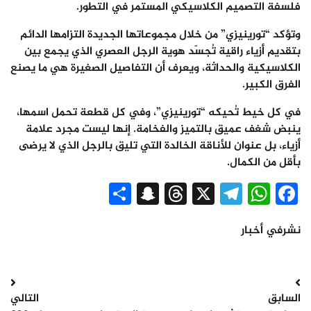
فلسفة التصميم الكلاسيكي المستمر في التطور.
وتؤكد “تورينيزي” من خلال مجموعاتها الجديدة التزامها الدائم
بتقديم أزياء راقية تُجسّد هوية الرجل العصري الذي يجمع بين
الكلاسيكية والحداثة، ويعرف أن التفاصيل الصغيرة هي ما يصنع
الفرق الكبير.
في كل خيط تُحيكه “تورينيزي”، وفي كل قطعة تحمل اسمها،
ينبض شغف عميق بالتميز والفخامة. إنها ليست مجرد علامة
أزياء، بل عنوان للأناقة الخالدة التي تليق بالرجل الذي لا يرضى
بأقل من الكمال.
Snapchat
Share
Threads
Telegram
WhatsApp
X
Facebook
نشرفي
أخبار
تصفّح
السابق
التالي
المقالات