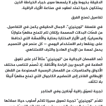
الدقيقة بخيوط وإبر لا يلمسها سوى خبراء الخياطة الذين
يمتلكون خبرة تمتد لعقود في صناعة الأزياء الراقية.
تفاصيل تصنع الفرق
في فلسفة “تورينيزي”، الجمال الحقيقي يكمن في التفاصيل.
من قصّات البدلات المصممة بإتقان تام لتمنح مظهرًا متوازنًا
وانسيابيًا، إلى الأزرار المختارة بعناية والأقمشة التي تحافظ
على رونقها رغم الاستخدام اليومي — كل عنصر في التصميم
يحمل لمسة من الإبداع الهادئ والترف اللامتناهي.
تُعد القمصان الرجالية من “تورينيزي” مثالاً آخر على تفوق
العلامة في الجمع بين الراحة والأناقة. إذ تُصمّم لتناسب مختلف
الأذواق والمناسبات، من القمصان الرسمية المصنوعة من القطن
الإيطالي الفاخر إلى التصاميم الكاجوال التي تمنح مظهرًا أنيقًا
بلا تكلّف.
تجربة تسوّق راقية أونلاين وفي المتاجر
تقدّم “تورينيزي” تجربة تسوق مميزة تلائم أسلوب حياة عملائها