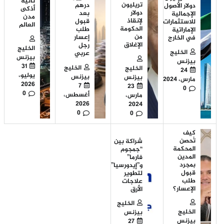
ثانية
تريليون
درهم
دولار الأصول
أذكى
دولار
بعد
الإجمالية
مدن
لإنقاذ
قبول
للاستثمارات
العالم
الحكومة
طلب
الإماراتية
من
إعسار
في الخارج
الإغلاق
رجل
الخليج
الخليج
عربي
بيزنس
بيزنس
31
الخليج
الخليج
24
يوليو،
بيزنس
بيزنس
مارس، 2024
2026
7
23
0
0
أغسطس،
مارس،
2026
2024
0
0
كيف
تُحصن
شراكة بين
المحكمة
“جمجوم
المدين
فارما”
بمجرد
و”إيدورسيا”
قبول
لتطوير
طلب
علاجات
الإعسار؟
الأرق
الخليج
الخليج
بيزنس
بيزنس
27