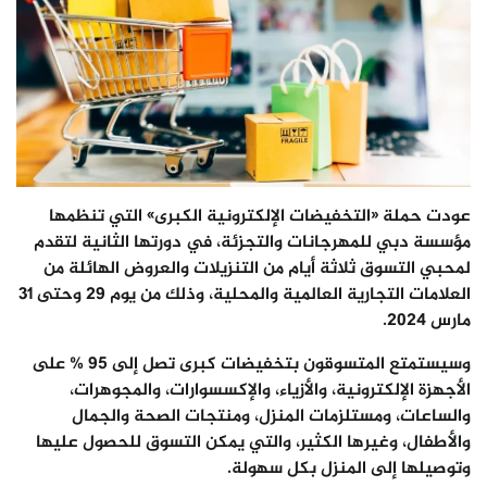
عودت حملة «التخفيضات الإلكترونية الكبرى» التي تنظمها
مؤسسة دبي للمهرجانات والتجزئة، في دورتها الثانية لتقدم
لمحبي التسوق ثلاثة أيام من التنزيلات والعروض الهائلة من
العلامات التجارية العالمية والمحلية، وذلك من يوم 29 وحتى 31
مارس 2024.
وسيستمتع المتسوقون بتخفيضات كبرى تصل إلى 95 % على
الأجهزة الإلكترونية، والأزياء، والإكسسوارات، والمجوهرات،
والساعات، ومستلزمات المنزل، ومنتجات الصحة والجمال
والأطفال، وغيرها الكثير، والتي يمكن التسوق للحصول عليها
وتوصيلها إلى المنزل بكل سهولة.