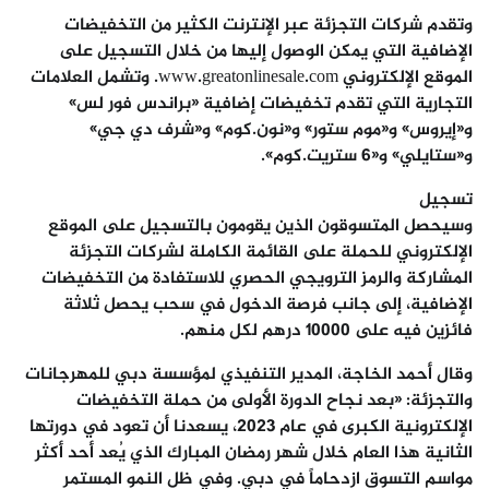
وتقدم شركات التجزئة عبر الإنترنت الكثير من التخفيضات
الإضافية التي يمكن الوصول إليها من خلال التسجيل على
الموقع الإلكتروني www.greatonlinesale.com. وتشمل العلامات
التجارية التي تقدم تخفيضات إضافية «براندس فور لس»
و«إيروس» و«موم ستور» و«نون.كوم» و«شرف دي جي»
و«ستايلي» و«6 ستريت.كوم».
تسجيل
وسيحصل المتسوقون الذين يقومون بالتسجيل على الموقع
الإلكتروني للحملة على القائمة الكاملة لشركات التجزئة
المشاركة والرمز الترويجي الحصري للاستفادة من التخفيضات
الإضافية، إلى جانب فرصة الدخول في سحب يحصل ثلاثة
فائزين فيه على 10000 درهم لكل منهم.
وقال أحمد الخاجة، المدير التنفيذي لمؤسسة دبي للمهرجانات
والتجزئة: «بعد نجاح الدورة الأولى من حملة التخفيضات
الإلكترونية الكبرى في عام 2023، يسعدنا أن تعود في دورتها
الثانية هذا العام خلال شهر رمضان المبارك الذي يُعد أحد أكثر
مواسم التسوق ازدحاماً في دبي. وفي ظل النمو المستمر