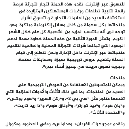
للتسوق عبر الإنترنت، تقدم هذه الحملة لتجار التجزئة فرصة
رائعة لتلبية تطلعات ورغبات المستهلكين المتزايدة في
استكشاف العديد من العلامات التجارية والتسوق لشراء
منتجاتها بكل سهولة من خلال وسائل إلكترونية مبتكرة، وهو
توجه نرى أنه يكتسب المزيد من الشعبية كل عام خلال الشهر
الكريم. وتمثل الدورة الثانية من هذه الحملة خطوة مهمة لدعم
الجهود التي تبذلها شركات التجزئة المحلية والعالمية لتقديم
منتجاتها عبر الإنترنت داخل الإمارة. ونحن نتطلع إلى قيام
الحملة بتقديم عروض ترويجية مميزة، ومسابقات ممتعة،
وتجربة تسوق مريحة في جميع أنحاء دبي».
منتجات
ويمكن للمتسوقين الاستفادة من العروض الترويجية على
العديد من المنتجات، بما في ذلك الأثاث والأدوات المنزلية التي
تقدمها متاجر مثل «سي بي 2»، و«ركن السرير» و«هوم بوكس»،
و«بان هوم»، و«بيد كوارتر»، و«أوتاق هوم»، و«ذا ريد كاربت»،
و«المتحدة للأثاث».
وتقدم «مجوهرات الفردان»، و«داماس»، و«في للعطور»، و«كورال