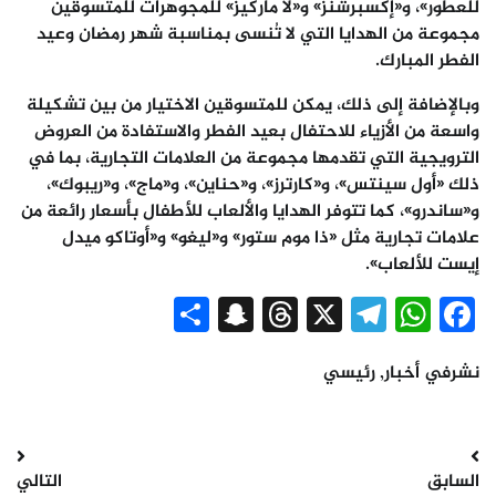
للعطور»، و«إكسبرشنز» و«لا ماركيز» للمجوهرات للمتسوقين
مجموعة من الهدايا التي لا تُنسى بمناسبة شهر رمضان وعيد
الفطر المبارك.
وبالإضافة إلى ذلك، يمكن للمتسوقين الاختيار من بين تشكيلة
واسعة من الأزياء للاحتفال بعيد الفطر والاستفادة من العروض
الترويجية التي تقدمها مجموعة من العلامات التجارية، بما في
ذلك «أول سينتس»، و«كارترز»، و«حناين»، و«ماج»، و«ريبوك»،
و«ساندرو»، كما تتوفر الهدايا والألعاب للأطفال بأسعار رائعة من
علامات تجارية مثل «ذا موم ستور» و«ليغو» و«أوتاكو ميدل
إيست للألعاب».
Snapchat
Share
Threads
Telegram
WhatsApp
X
Facebook
نشرفي
أخبار
,
رئيسي
تصفّح
السابق
التالي