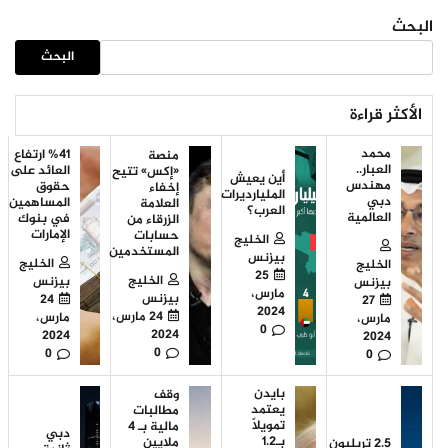
البحث
البحث
الأكثر قراءة
محمد
%41 ارتفاع
منصة
العبار..
العائد على
«إكس» تتيح
أين يعيش
مهندس
حقوق
إخفاء
المليارديرات
دبي
المساهمين
العلامة
العرب؟
العالمية
في بنوك
الزرقاء من
الإمارات
حسابات
الخليج
المستخدمين
بيزنس
الخليج
الخليج
25
الخليج
بيزنس
بيزنس
مارس،
بيزنس
24
27
2024
24 مارس،
مارس،
مارس،
0
2024
2024
2024
0
0
0
بايدن
وقف
يعتمد
مطالبات
تمويلاً
مالية بـ 4
دبي
بـ1.2
ملايين
2.5 تريليون