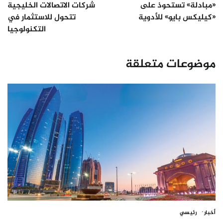
المقالات
«مبادلة» تستحوذ على
شركات الاتصالات الخليجية
«كيليكس بايو» للأدوية
تتحول للاستثمار في
التكنولوجيا
موضوعات متعلقة
أخبار
رئيسي