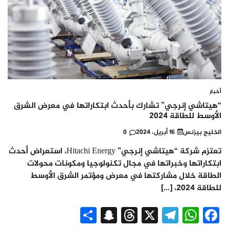
أخبار
“هيتاشي إنرجي” تشارك بأحدث ابتكاراتها في معرض الشرق
الأوسط للطاقة 2024
الخليج بيزنس
16 أبريل، 2024
0
تعتزم شركة “هيتاشي إنرجي” Hitachi Energy، استعراض أحدث
ابتكاراتها وخبراتها في مجال تكنولوجيا ومكونات محولات
الطاقة خلال مشاركتها في معرض ومؤتمر الشرق الأوسط
للطاقة 2024، […]
Snapchat
Share
Threads
Telegram
WhatsApp
X
Facebook