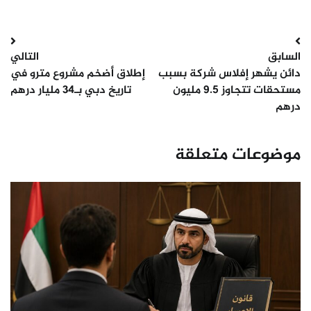
تصفّح
السابق
التالي
المقالات
دائن يشهر إفلاس شركة بسبب
إطلاق أضخم مشروع مترو في
مستحقات تتجاوز 9.5 مليون
تاريخ دبي بـ34 مليار درهم
درهم
موضوعات متعلقة