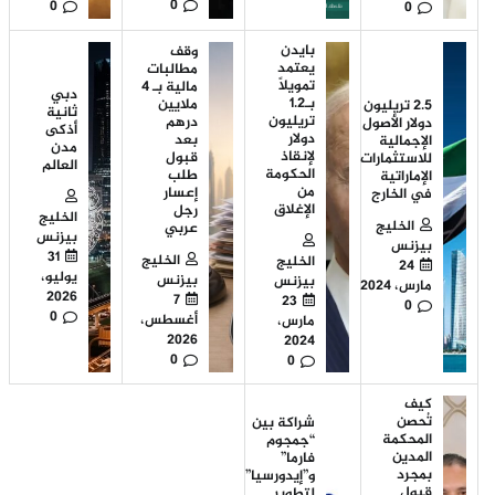
0
0
0
بايدن
وقف
يعتمد
مطالبات
تمويلاً
مالية بـ 4
دبي
بـ1.2
ملايين
2.5 تريليون
ثانية
تريليون
درهم
دولار الأصول
أذكى
دولار
بعد
الإجمالية
مدن
لإنقاذ
قبول
للاستثمارات
العالم
الحكومة
طلب
الإماراتية
من
إعسار
في الخارج
الإغلاق
رجل
الخليج
الخليج
عربي
بيزنس
بيزنس
31
الخليج
الخليج
24
يوليو،
بيزنس
بيزنس
مارس، 2024
2026
7
23
0
0
أغسطس،
مارس،
2026
2024
0
0
كيف
تُحصن
شراكة بين
المحكمة
“جمجوم
المدين
فارما”
بمجرد
و”إيدورسيا”
قبول
لتطوير