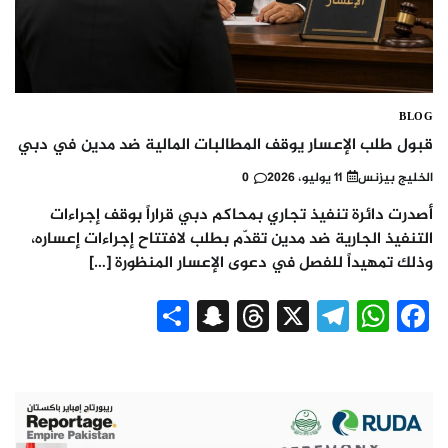
BLOG
قبول طلب الإعسار يوقف المطالبات المالية ضد مدين في دبي
الخليج بيزنس
11 يوليو، 2026
0
أصدرت دائرة تنفيذ تجاري بمحاكم دبي قراراً بوقف إجراءات
التنفيذ الجارية ضد مدين تقدّم بطلب لافتتاح إجراءات إعساره،
وذلك تمهيداً للفصل في دعوى الإعسار المنظورة […]
Snapchat
Share
Threads
Telegram
WhatsApp
X
Facebook