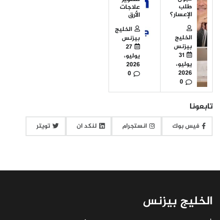
طلب
علاجات
الإعسار؟
الأرق
الخليج
الخليج
بيزنس
بيزنس
27
31
يوليو،
يوليو،
2026
2026
0
0
تابعونا
فيس بوك
انستجرام
لنكد ان
تويتر
الخليج بيزنس