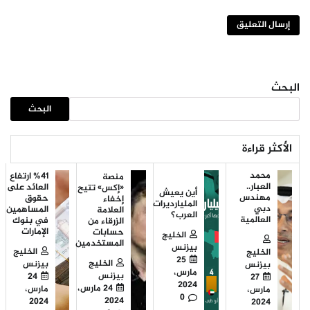
البحث
البحث
الأكثر قراءة
محمد
%41 ارتفاع
منصة
العبار..
العائد على
«إكس» تتيح
أين يعيش
مهندس
حقوق
إخفاء
المليارديرات
دبي
المساهمين
العلامة
العرب؟
العالمية
في بنوك
الزرقاء من
الإمارات
حسابات
الخليج
المستخدمين
بيزنس
الخليج
الخليج
25
الخليج
بيزنس
بيزنس
مارس،
بيزنس
24
27
2024
24 مارس،
مارس،
مارس،
0
2024
2024
2024