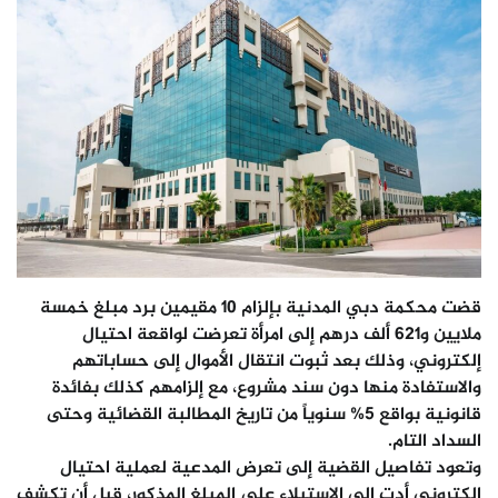
قضت محكمة دبي المدنية بإلزام 10 مقيمين برد مبلغ خمسة
ملايين و621 ألف درهم إلى امرأة تعرضت لواقعة احتيال
إلكتروني، وذلك بعد ثبوت انتقال الأموال إلى حساباتهم
والاستفادة منها دون سند مشروع، مع إلزامهم كذلك بفائدة
قانونية بواقع 5% سنوياً من تاريخ المطالبة القضائية وحتى
السداد التام.
وتعود تفاصيل القضية إلى تعرض المدعية لعملية احتيال
إلكتروني أدت إلى الاستيلاء على المبلغ المذكور، قبل أن تكشف