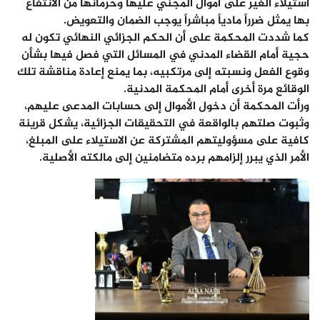
استيلاء الغير على أموال المجني عليها وحرمانها من الانتفاع
بها يمثل ضرراً مادياً مباشراً يوجب الضمان والتعويض.
كما شددت المحكمة على أن الحكم الجزائي النهائي تكون له
حجية أمام القضاء المدني في المسائل التي فصل فيها بشأن
وقوع الفعل ونسبته إلى مرتكبيه، بما يمنع إعادة مناقشة تلك
الوقائع مرة أخرى أمام المحكمة المدنية.
ورأت المحكمة أن دخول الأموال إلى حسابات المدعى عليهم،
وثبوت صلتهم بالواقعة في التحقيقات الجزائية، يشكل قرينة
كافية على مسؤوليتهم المشتركة عن الاستيلاء على المبلغ،
الأمر الذي يبرر إلزامهم برده متضامنين إلى مالكته الأصلية.