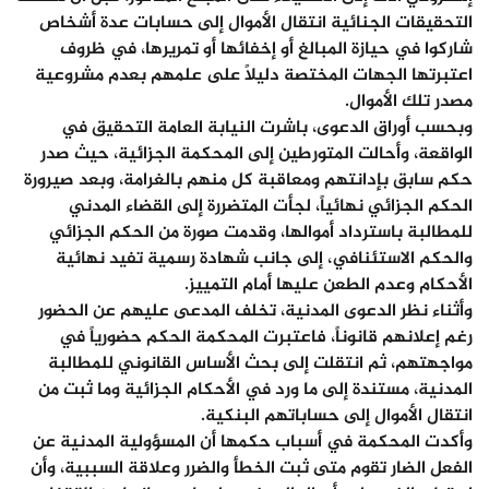
التحقيقات الجنائية انتقال الأموال إلى حسابات عدة أشخاص
شاركوا في حيازة المبالغ أو إخفائها أو تمريرها، في ظروف
اعتبرتها الجهات المختصة دليلاً على علمهم بعدم مشروعية
مصدر تلك الأموال.
وبحسب أوراق الدعوى، باشرت النيابة العامة التحقيق في
الواقعة، وأحالت المتورطين إلى المحكمة الجزائية، حيث صدر
حكم سابق بإدانتهم ومعاقبة كل منهم بالغرامة، وبعد صيرورة
الحكم الجزائي نهائياً، لجأت المتضررة إلى القضاء المدني
للمطالبة باسترداد أموالها، وقدمت صورة من الحكم الجزائي
والحكم الاستئنافي، إلى جانب شهادة رسمية تفيد نهائية
الأحكام وعدم الطعن عليها أمام التمييز.
وأثناء نظر الدعوى المدنية، تخلف المدعى عليهم عن الحضور
رغم إعلانهم قانوناً، فاعتبرت المحكمة الحكم حضورياً في
مواجهتهم، ثم انتقلت إلى بحث الأساس القانوني للمطالبة
المدنية، مستندة إلى ما ورد في الأحكام الجزائية وما ثبت من
انتقال الأموال إلى حساباتهم البنكية.
وأكدت المحكمة في أسباب حكمها أن المسؤولية المدنية عن
الفعل الضار تقوم متى ثبت الخطأ والضرر وعلاقة السببية، وأن