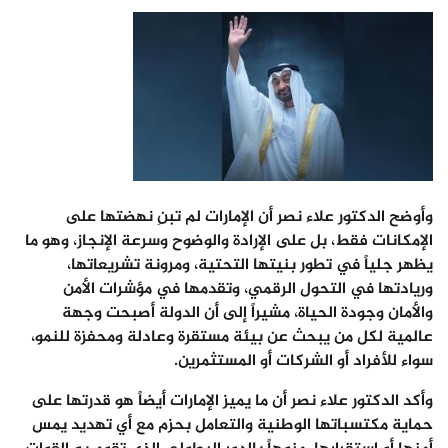
وأوضح الدكتور علاء نصر أن الإمارات لم تبنِ نهضتها على
الإمكانات فقط، بل على الإرادة والوضوح وسرعة الإنجاز، وهو ما
يظهر جلياً في تطور بنيتها التحتية، ومرونة تشريعاتها،
وريادتها في التحول الرقمي، وتقدمها في مؤشرات الأمن
والأمان وجودة الحياة، مشيراً إلى أن الدولة أصبحت وجهة
عالمية لكل من يبحث عن بيئة مستقرة وعادلة ومحفزة للنمو،
سواء للأفراد أو الشركات أو المستثمرين.
وأكد الدكتور علاء نصر أن ما يميز الإمارات أيضاً هو قدرتها على
حماية مكتسباتها الوطنية والتعامل بحزم مع أي تهديد يمس