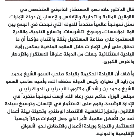
قال الدكتور علاء نصر، المستشار القانوني المتخصص في
القوانين المالية والتجارية والإفلاس والإعسار، إن دولة الإمارات
تمثل نموذجاً عالمياً متقدماً للدولة التي نجحت في الجمع بين
قوة المؤسسات، ورسوخ التشريعات، وتسارع التنمية، والقدرة
المستمرة على صناعة المستقبل بثقة واقتدار، مؤكداً أن ما
تحقق على أرض الإمارات خلال العقود الماضية يعكس رؤية
قيادية استثنائية جعلت من الدولة عنواناً للاستقرار والازدهار
والفرص الكبرى.
وأضاف أن القيادة الحكيمة بقيادة صاحب السمو الشيخ محمد
بن زايد آل نهيان، رئيس الدولة حفظه الله، وأخيه صاحب السمو
الشيخ محمد بن راشد آل مكتوم، نائب رئيس الدولة رئيس
مجلس الوزراء حاكم دبي رعاه الله، أرست نموذجاً متفرداً في
الإدارة الرشيدة، يقوم على الاستثمار في الإنسان، وترسيخ سيادة
القانون، وتعزيز تنافسية الاقتصاد الوطني، وتهيئة بيئة أعمال
تُعد من الأفضل عالمياً، الأمر الذي جعل الإمارات مركزاً رئيسياً
للاستثمار والتجارة وريادة الأعمال والانطلاق نحو الأسواق
الإقليمية والدولية.