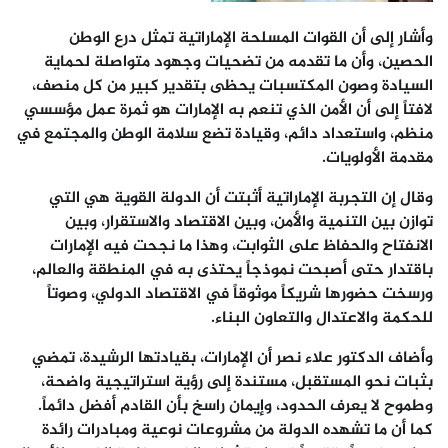
وأشار إلى أن القوات المسلحة الإماراتية تمثل درع الوطن
الحصين، وأن ما تقدمه من تضحيات وجهود متواصلة لحماية
السيادة وصون المكتسبات يحظى بتقدير كبير من كل منصف،
لافتاً إلى أن الأمن الذي تنعم به الإمارات هو ثمرة عمل مؤسسي
منظم، واستعداد دائم، وقيادة تضع سلامة الوطن والمجتمع في
مقدمة الأولويات.
وقال إن التجربة الإماراتية أثبتت أن الدولة القوية هي التي
توازن بين التنمية والأمن، وبين الاقتصاد والاستقرار، وبين
الانفتاح والحفاظ على الثوابت، وهذا ما نجحت فيه الإمارات
باقتدار حتى أصبحت نموذجاً يحتذى به في المنطقة والعالم،
ورسخت حضورها شريكاً موثوقاً في الاقتصاد الدولي، وصوتاً
للحكمة والاعتدال والتعاون البناء.
وأضاف الدكتور علاء نصر أن الإمارات، بقيادتها الرشيدة، تمضي
بثبات نحو المستقبل، مستندة إلى رؤية استراتيجية واضحة،
وطموح لا يعرف الحدود، وإيمان راسخ بأن القادم أفضل دائماً.
كما أن ما تشهده الدولة من مشروعات نوعية ومبادرات رائدة