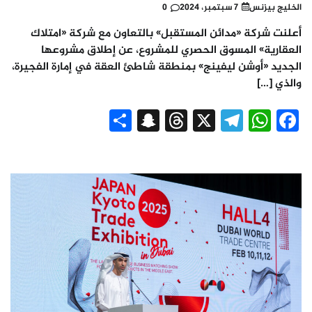
الخليج بيزنس
7 سبتمبر، 2024
0
أعلنت شركة «مدائن المستقبل» بالتعاون مع شركة «امتلاك
العقارية» المسوق الحصري للمشروع، عن إطلاق مشروعها
الجديد «أوشن ليفينج» بمنطقة شاطئ العقة في إمارة الفجيرة،
والذي […]
Snapchat
Share
Threads
Telegram
WhatsApp
X
Facebook