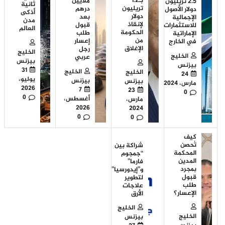
بـ1.2
ملايين
2.5 تريليون
ثانية
تريليون
درهم
دولار الأصول
أذكى
دولار
بعد
الإجمالية
مدن
لإنقاذ
قبول
للاستثمارات
العالم
الحكومة
طلب
الإماراتية
من
إعسار
في الخارج
الإغلاق
رجل
الخليج
الخليج
عربي
بيزنس
بيزنس
31
الخليج
الخليج
24
يوليو،
بيزنس
بيزنس
مارس، 2024
2026
7
23
0
0
أغسطس،
مارس،
2026
2024
0
0
كيف
تُحصن
شراكة بين
المحكمة
“جمجوم
المدين
فارما”
بمجرد
و”إيدورسيا”
قبول
لتطوير
طلب
علاجات
الإعسار؟
الأرق
الخليج
الخليج
بيزنس