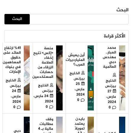
البحث
البحث
الأكثر قراءة
محمد
%41 ارتفاع
منصة
العبار..
العائد على
«إكس» تتيح
أين يعيش
مهندس
حقوق
إخفاء
المليارديرات
دبي
المساهمين
العلامة
العرب؟
العالمية
في بنوك
الزرقاء من
الإمارات
حسابات
الخليج
المستخدمين
بيزنس
الخليج
الخليج
25
الخليج
بيزنس
بيزنس
مارس،
بيزنس
24
27
2024
24 مارس،
مارس،
مارس،
0
2024
2024
2024
0
0
0
بايدن
وقف
يعتمد
مطالبات
تمويلاً
مالية بـ 4
دبي