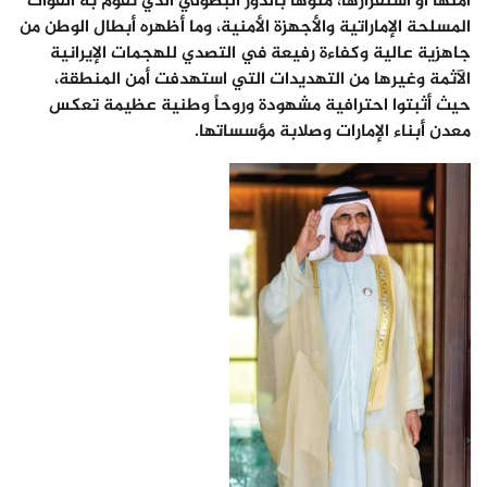
أمنها أو استقرارها، منوهاً بالدور البطولي الذي تقوم به القوات
المسلحة الإماراتية والأجهزة الأمنية، وما أظهره أبطال الوطن من
جاهزية عالية وكفاءة رفيعة في التصدي للهجمات الإيرانية
الآثمة وغيرها من التهديدات التي استهدفت أمن المنطقة،
حيث أثبتوا احترافية مشهودة وروحاً وطنية عظيمة تعكس
معدن أبناء الإمارات وصلابة مؤسساتها.