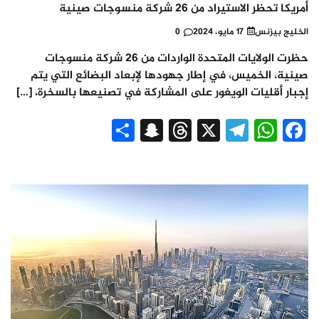
أمريكا تحظر الاستيراد من 26 شركة منسوجات صينية
الخليج بيزنس
17 مايو، 2024
0
حظرت الولايات المتحدة الواردات من 26 شركة منسوجات
صينية، الخميس، في إطار جهودها لإبعاد البضائع التي يتم
إجبار أقليات الويغور على المشاركة في تصنيعها بالسخرة، […]
Snapchat
Share
Threads
Telegram
WhatsApp
X
Facebook