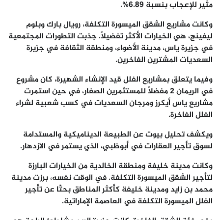
مثير للإعجاب بنسبة 6.89
%.
وكانت مشاريع الشقق الميسورة التكلفة، رويال بارك وبلوم
ليفينج
، هي الخيارات الأكثر تفضيلًا. جذبت التطورات المجتمعية
في جزيرة ياس، مدينة الأضواء، ومنطقة الثقافة في جزيرة
السعديات المشترين الفاخرين
.
وفيما يتعلق بمشاريع الفلل قيد الإنشاء الشهيرة، كان مشروع
في
الريمان
2 مفضلاً للمستثمرين الصغار، في حين استمرت
مشاريع ياس أيكرز ومرجان السعديات في كسب شعبية لشراء
الفلل الفاخرة
.
ويكشف تحليل بيوت عن الطبيعة الديناميكية والمستدامة
لسوق تأجير العقارات في
أبوظبي
، الذي يستمر في الازدهار
.
وكانت مدينة خليفة ومنطقة الخالدية من الخيارات البارزة
لتأجير الشقق الميسورة التكلفة. في الوقت نفسه، برزت مدينة
محمد بن زايد ومدينة خليفة كأكثر المناطق بحثًا عن تأجير
الفلل الميسورة التكلفة في العاصمة الإماراتية
.