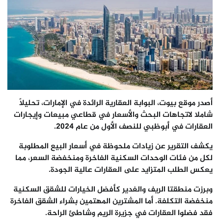
أصدر موقع بيوت، البوابة العقارية الرائدة في الإمارات، تحليلًا
شاملا
لاتجاهات البحث والأسعار في قطاعي مبيعات وإيجارات
العقارات في أبوظبي للنصف الأول من عام 2024.
يكشف التقرير عن زيادات ملحوظة في أ
سعار البيع المطلوبة
لكل من فئات
الوحدات
السكنية الفاخرة ومنخفضة السعر
، مما
يعكس الطلب المتزايد على العقارات عالية الجودة
.
وبرزت منطقتا الريف والغدير كأفضل الخيارات للشقق السكنية
منخفضة التكلفة. أما المشترين المهتمين بشراء الشقق الفاخرة
فقد فضلوا العقارات في جزيرة الريم وشاطئ الراحة.