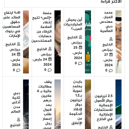
الأكثر قراءة
محمد
%41 ارتفاع
منصة
العبار..
العائد على
«إكس» تتيح
أين يعيش
مهندس
حقوق
إخفاء
المليارديرات
دبي
المساهمين
العلامة
العرب؟
العالمية
في بنوك
الزرقاء من
الإمارات
حسابات
الخليج
المستخدمين
بيزنس
الخليج
الخليج
25
الخليج
بيزنس
بيزنس
مارس،
بيزنس
24
27
2024
24 مارس،
مارس،
مارس،
0
2024
2024
2024
0
0
0
بايدن
وقف
يعتمد
مطالبات
تمويلاً
مالية بـ 4
دبي
بـ1.2
ملايين
2.5 تريليون
ثانية
تريليون
درهم
دولار الأصول
أذكى
دولار
بعد
الإجمالية
مدن
لإنقاذ
قبول
للاستثمارات
العالم
الحكومة
طلب
الإماراتية
من
إعسار
في الخارج
الإغلاق
رجل
الخليج
الخليج
عربي