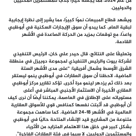
من عام 2024، مما يجعله خيارًا جذابًا للمستثمرين المحليين
والدوليين.
ويشهد قطاع المبيعات نموًا كبيرًا، مما يشير إلى نظرة إيجابية
لبقية العام. كما يبدو أن سوق الإيجارات السكنية في
أبوظبي
واعدًا، مع توقعات بمزيد من الحركة الصاعدة في الأشهر
القادمة
.
وتعليقًا على النتائج، قال حيدر علي خان، الرئيس التنفيذي
لشركة بيوت والرئيس التنفيذي لمجموعة
دوبيزل
في منطقة
الشرق الأوسط وشمال أفريقيا
:
“
على مدى الأشهر الستة
الماضية، لاحظنا أن سوق العقارات في
أبوظبي
ينمو ليستقر
بعد ذلك ثم يزدهر لينمو مرة أخرى. تؤكد تقارير مركز
أبوظبي
العقاري الأخيرة أن الاستثمار الأجنبي المباشر في أعلى
مستوياته على الإطلاق في العاصمة. يمكننا أيضًا أن نرى كيف
أن
أبوظبي
قد أثبتت نفسها كمنافس قوي للأسواق العقارية
العالمية في الأشهر 18-24 الماضية. كما ساهمت مجموعة
متنوعة من المشاريع قيد الإنشاء المتاحة حاليًا في
أبوظبي
بشكل كبير في خلق هذا الاهتمام المتزايد من الأثرياء
والمستثمرين الدوليين، لا سيما في فئة العقارات الفاخرة”
.