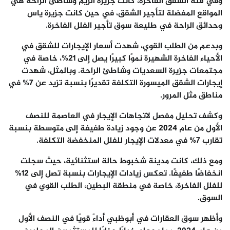
وفي فئة الشقق الفاخرة، كانت جزيرة الريم وشاطئ الراحة هي
المواقع المفضلة لتأجير الشقق، في حين كانت جزيرة ياس
وحدائق الراحة في طليعة سوق تأجير الفلل الفاخرة
.
وبدعم من الطلب القوي، شهدت أسعار الإيجارات للشقق في
الأحياء الفاخرة الشهيرة نموًا كبيرًا يصل إلى 21%، خاصة في
مجتمعات جزيرة السعديات وشاطئ الراحة. وبالمثل، شهدت
إيجارات الشقق الميسورة التكلفة تقديرًا بنسبة تزيد عن 7% في
مناطق مثل المرور
.
وكشف تحليل مفصل لاتجاهات الإيجار في العاصمة للنصف
الأول من عام 2024 عن وجود زيادة طفيفة إلى متوسطة بنسبة
تقارب 7% في معدلات الإيجار للفلل المنخفضة التكلفة.
ومع ذلك، كانت مدينة شخبوط حالة استثنائية، حيث سجلت
انخفاضًا طفيفًا. تعكس
زيادات الإيجارات بنسبة تصل إلى 12%
للفلل الفاخرة، خاصة في منطقة البطين، الطلب القوي في
السوق
.
وأظهر سوق العقارات في
أبوظبي
أداءً قويًا في النصف الأول