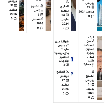
بيزنس
بيزنس
31
الخليج
الخليج
24
يوليو،
بيزنس
بيزنس
مارس، 2024
2026
7
23
0
0
أغسطس،
مارس،
2026
2024
0
0
كيف
تُحصن
شراكة بين
المحكمة
“جمجوم
المدين
فارما”
بمجرد
و”إيدورسيا”
قبول
لتطوير
طلب
علاجات
الإعسار؟
الأرق
الخليج
الخليج
بيزنس
بيزنس
27
31
يوليو،
يوليو،
2026
2026
0
0