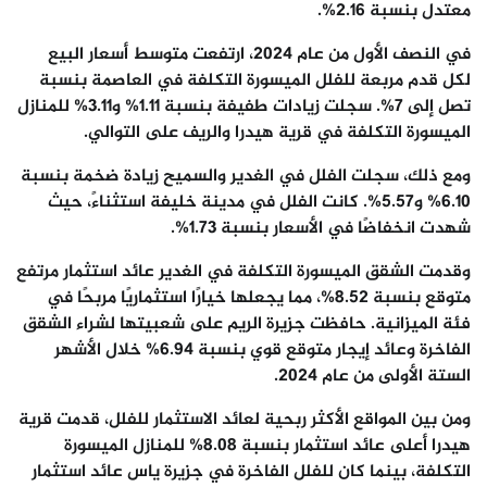
معتدل بنسبة 2.16
%.
في النصف الأول من عام 2024، ارتفعت متوسط أسعار البيع
لكل قدم مربعة للفلل الميسورة التكلفة في العاصمة بنسبة
تصل إلى 7%. سجلت زيادات طفيفة بنسبة 1.11% و3.11% للمنازل
الميسورة التكلفة في قرية
هيدرا
والريف على التوالي.
ومع ذلك، سجلت الفلل في الغدير والسميح زيادة ضخمة بنسبة
6.10% و5.57%. كانت الفلل في مدينة خليفة استثناءً، حيث
شهدت انخفاضًا في الأسعار بنسبة 1.73
%
.
وقدمت الشقق الميسورة التكلفة في الغدير عائد استثمار مرتفع
متوقع بنسبة 8.52%، مما يجعلها خيارًا استثماريًا مربحًا في
فئة الميزانية. حافظت جزيرة الريم على شعبيتها لشراء الشقق
الفاخرة وعائد إيجار متوقع قوي بنسبة 6.94% خلال الأشهر
الستة الأولى من عام 2024
.
ومن بين المواقع الأكثر ربحية لعائد الاستثمار للفلل، قدمت قرية
هيدرا
أعلى عائد استثمار بنسبة 8.08% للمنازل الميسورة
التكلفة، بينما كان للفلل الفاخرة في جزيرة ياس عائد استثمار