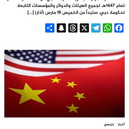
لعام 1447هـ لجميع الهيئات والدوائر والمؤسسات التابعة
لحكومة دبي، ستبدأ من الخميس 19 مارس (آذار) […]
Snapchat
Share
Threads
Telegram
WhatsApp
X
Facebook
أخبار
رئيسي